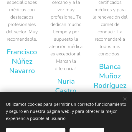
especialidades
cercano y a la
certificados
médicas con
vez muy
médicos y para
destacados
profesional. Te
la renovación del
profesionales
dedican mucho
carnet de
del sector. Muy
tiempo y por
conducir. La
recomendable.
supuesto la
recomendaré a
atención médica
todos mis
Francisco
es excepcional.
conocidos.
Núñez
Marcan la
Blanca
diferencia!
Navarro
Muñoz
Nuria
Rodríguez
Castro
Cejudo
Utilizamos cookies para permitir un correcto funcionamiento
y seguro en nuestra página web, y para ofrecer la mejor
experiencia posible al usuario.
Política de
Privacidad
-
Aviso Legal
-
Uso de Cookies