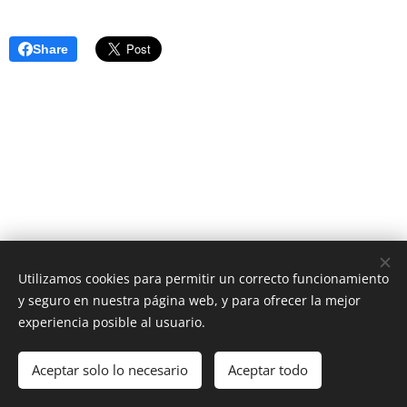
Share
Utilizamos cookies para permitir un correcto funcionamiento
y seguro en nuestra página web, y para ofrecer la mejor
experiencia posible al usuario.
Política de
Privacidad
-
Aviso Legal
-
Uso de Cookies
Aceptar solo lo necesario
Aceptar todo
Creado con
Webnode
Cookies