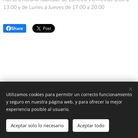
13:00 y de Lunes a Jueves de 17:00 a 20:00
Share
Utilizamos cookies para permitir un correcto funcionamiento
y seguro en nuestra página web, y para ofrecer la mejor
experiencia posible al usuario.
Política de
Privacidad
-
Aviso Legal
-
Uso de Cookies
Aceptar solo lo necesario
Aceptar todo
Creado con
Webnode
Cookies